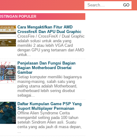
OSTINGAN POPULER
Cara Mengaktifkan Fitur AMD
CrossfireX Dan APU Dual Graphic
CrossFire / CrossFireX / Dual Graphic
adalah solusi untuk anda yang
memiliki 2 atau lebih VGA Card
dengan GPU yang tertanam dari AMD
untuk...
Penjelasan Dan Fungsi Bagian
Bagian Motherboard Disertai
Gambar
Setiap komputer memiliki bagiannya
masing-masing, salah satu yang
paling utama adalah Motherboard,
motherboard lebih sering disebut
sebagai...
Daftar Kumpulan Game PSP Yang
Suport Multiplayer Permainan
Offline Alien Syndrome Cerita
mengambil setting pada 100 tahun
setelah Sindrom Alien asli. Suatu
cerita yang ada jauh di masa depan,
...