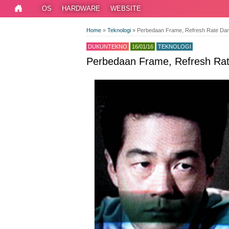
OS
HARDWARE
WEBSITE
Home
»
Teknologi
»
Perbedaan Frame, Refresh Rate Dan 
DUKUNTEKNO
16/01/16
TEKNOLOGI
Perbedaan Frame, Refresh Rate