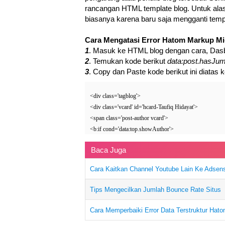
rancangan HTML template blog. Untuk alasa
biasanya karena baru saja mengganti temp
Cara Mengatasi Error Hatom Markup Mi
1
. Masuk ke HTML blog dengan cara, Dasb
2
. Temukan kode berikut
data:post.hasJu
3
. Copy dan Paste kode berikut ini diatas
<div class='tagblog'>
<div class='vcard' id='hcard-Taufiq Hidayat'>
<span class='post-author vcard'>
<b:if cond='data:top.showAuthor'>
Baca Juga
Cara Kaitkan Channel Youtube Lain Ke Adsen
Tips Mengecilkan Jumlah Bounce Rate Situs
Cara Memperbaiki Error Data Terstruktur Hat