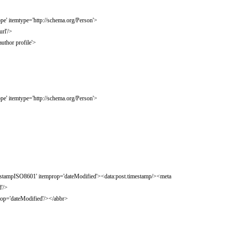
pe' itemtype='http://schema.org/Person'>
url'/>
author profile'>
pe' itemtype='http://schema.org/Person'>
timestampISO8601' itemprop='dateModified'><data:post.timestamp/><meta
d'/>
rop='dateModified'/></abbr>