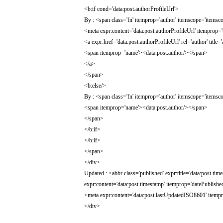
<b:if cond='data:post.authorProfileUrl'>
By : <span class='fn' itemprop='author' itemscope='itemsco
<meta expr:content='data:post.authorProfileUrl' itemprop='
<a expr:href='data:post.authorProfileUrl' rel='author' title='
<span itemprop='name'><data:post.author/></span>
</a>
</span>
<b:else/>
By : <span class='fn' itemprop='author' itemscope='itemsco
<span itemprop='name'><data:post.author/></span>
</span>
</b:if>
</b:if>
</span>
</div>
Updated : <abbr class='published' expr:title='data:post.
expr:content='data:post.timestamp' itemprop='datePublishe
<meta expr:content='data:post.lastUpdatedISO8601' itemp
</div>