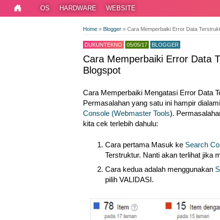
OS
HARDWARE
WEBSITE
Home
»
Blogger
»
Cara Memperbaiki Error Data Terstru
DUKUNTEKNO
05/05/17
BLOGGER
Cara Memperbaiki Error Data 
Blogspot
Cara Memperbaiki Mengatasi Error Data T
Permasalahan yang satu ini hampir dialami
Console (Webmaster Tools
). Permasalahan
kita cek terlebih dahulu:
Cara pertama Masuk ke
Search Co
Terstruktur. Nanti akan terlihat jik
Cara kedua adalah menggunakan
S
pilih VALIDASI.