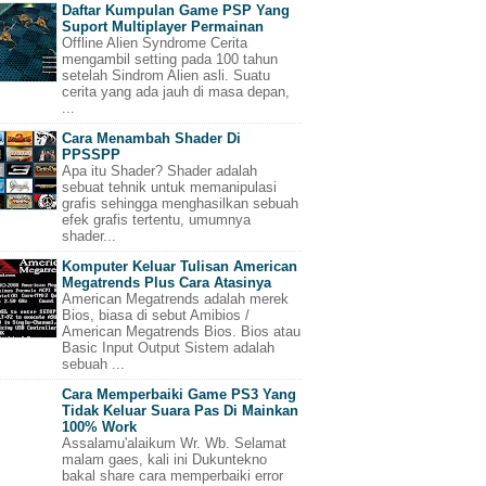
Daftar Kumpulan Game PSP Yang
Suport Multiplayer Permainan
Offline Alien Syndrome Cerita
mengambil setting pada 100 tahun
setelah Sindrom Alien asli. Suatu
cerita yang ada jauh di masa depan,
...
Cara Menambah Shader Di
PPSSPP
Apa itu Shader? Shader adalah
sebuat tehnik untuk memanipulasi
grafis sehingga menghasilkan sebuah
efek grafis tertentu, umumnya
shader...
Komputer Keluar Tulisan American
Megatrends Plus Cara Atasinya
American Megatrends adalah merek
Bios, biasa di sebut Amibios /
American Megatrends Bios. Bios atau
Basic Input Output Sistem adalah
sebuah ...
Cara Memperbaiki Game PS3 Yang
Tidak Keluar Suara Pas Di Mainkan
100% Work
Assalamu'alaikum Wr. Wb. Selamat
malam gaes, kali ini Dukuntekno
bakal share cara memperbaiki error