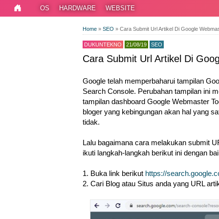
OS
HARDWARE
WEBSITE
Home
»
SEO
»
Cara Submit Url Artikel Di Google Webmas
DUKUNTEKNO
21/08/19
SEO
Cara Submit Url Artikel Di Goo
Google telah memperbaharui tampilan Goog
Search Console. Perubahan tampilan ini me
tampilan dashboard Google Webmaster Tool
bloger yang kebingungan akan hal yang satu
tidak.
Lalu bagaimana cara melakukan submit URL
ikuti langkah-langkah berikut ini dengan bai
1. Buka link berikut
https://search.google.
2. Cari Blog atau Situs anda yang URL art