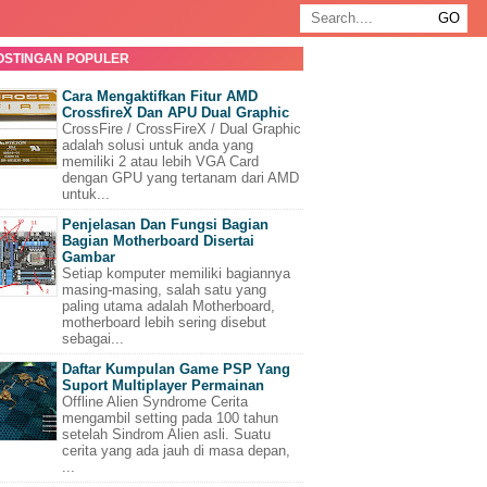
OSTINGAN POPULER
Cara Mengaktifkan Fitur AMD
CrossfireX Dan APU Dual Graphic
CrossFire / CrossFireX / Dual Graphic
adalah solusi untuk anda yang
memiliki 2 atau lebih VGA Card
dengan GPU yang tertanam dari AMD
untuk...
Penjelasan Dan Fungsi Bagian
Bagian Motherboard Disertai
Gambar
Setiap komputer memiliki bagiannya
masing-masing, salah satu yang
paling utama adalah Motherboard,
motherboard lebih sering disebut
sebagai...
Daftar Kumpulan Game PSP Yang
Suport Multiplayer Permainan
Offline Alien Syndrome Cerita
mengambil setting pada 100 tahun
setelah Sindrom Alien asli. Suatu
cerita yang ada jauh di masa depan,
...