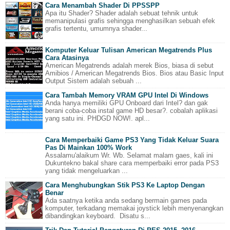
Cara Menambah Shader Di PPSSPP
Apa itu Shader? Shader adalah sebuat tehnik untuk
memanipulasi grafis sehingga menghasilkan sebuah efek
grafis tertentu, umumnya shader...
Komputer Keluar Tulisan American Megatrends Plus
Cara Atasinya
American Megatrends adalah merek Bios, biasa di sebut
Amibios / American Megatrends Bios. Bios atau Basic Input
Output Sistem adalah sebuah ...
Cara Tambah Memory VRAM GPU Intel Di Windows
Anda hanya memiliki GPU Onboard dari Intel? dan gak
berani coba-coba instal game HD besar?. cobalah aplikasi
yang satu ini. PHDGD NOW!. apl...
Cara Memperbaiki Game PS3 Yang Tidak Keluar Suara
Pas Di Mainkan 100% Work
Assalamu'alaikum Wr. Wb. Selamat malam gaes, kali ini
Dukuntekno bakal share cara memperbaiki error pada PS3
yang tidak mengeluarkan ...
Cara Menghubungkan Stik PS3 Ke Laptop Dengan
Benar
Ada saatnya ketika anda sedang bermain games pada
komputer, terkadang memakai joystick lebih menyenangkan
dibandingkan keyboard. Disatu s...