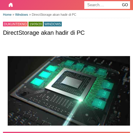
Home
»
Windows
»
DirectStorage akan hadir di PC
DUKUNTEKNO
19/09/20
WINDOWS
DirectStorage akan hadir di PC