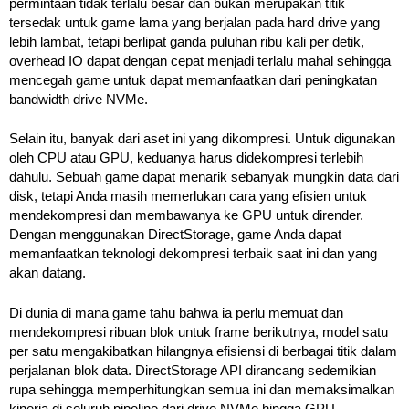
permintaan tidak terlalu besar dan bukan merupakan titik
tersedak untuk game lama yang berjalan pada hard drive yang
lebih lambat, tetapi berlipat ganda puluhan ribu kali per detik,
overhead IO dapat dengan cepat menjadi terlalu mahal sehingga
mencegah game untuk dapat memanfaatkan dari peningkatan
bandwidth drive NVMe.
Selain itu, banyak dari aset ini yang dikompresi. Untuk digunakan
oleh CPU atau GPU, keduanya harus didekompresi terlebih
dahulu. Sebuah game dapat menarik sebanyak mungkin data dari
disk, tetapi Anda masih memerlukan cara yang efisien untuk
mendekompresi dan membawanya ke GPU untuk dirender.
Dengan menggunakan DirectStorage, game Anda dapat
memanfaatkan teknologi dekompresi terbaik saat ini dan yang
akan datang.
Di dunia di mana game tahu bahwa ia perlu memuat dan
mendekompresi ribuan blok untuk frame berikutnya, model satu
per satu mengakibatkan hilangnya efisiensi di berbagai titik dalam
perjalanan blok data. DirectStorage API dirancang sedemikian
rupa sehingga memperhitungkan semua ini dan memaksimalkan
kinerja di seluruh pipeline dari drive NVMe hingga GPU.