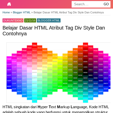
Home
»
Blogger HTML
»
Belajar Dasar HTML Atribut Tag Div Style Dan Contohnya
DUKUNTEKNO
21/11/16
BLOGGER HTML
Belajar Dasar HTML Atribut Tag Div Style Dan
Contohnya
HTML singkatan dari
H
yper
T
ext
M
arkup
L
anguage, Kode HTML
adalah sebuah kode yang berfungsi untuk menampilkan struktur