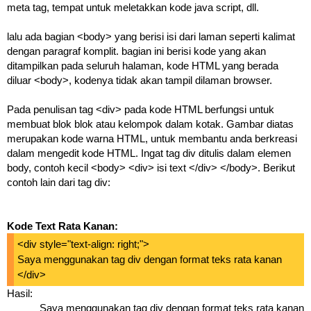
meta tag, tempat untuk meletakkan kode java script, dll.
lalu ada bagian <body> yang berisi isi dari laman seperti kalimat
dengan paragraf komplit. bagian ini berisi kode yang akan
ditampilkan pada seluruh halaman, kode HTML yang berada
diluar <body>, kodenya tidak akan tampil dilaman browser.
Pada penulisan tag <div> pada kode HTML berfungsi untuk
membuat blok blok atau kelompok dalam kotak. Gambar diatas
merupakan kode warna HTML, untuk membantu anda berkreasi
dalam mengedit kode HTML. Ingat tag div ditulis dalam elemen
body, contoh kecil <body> <div> isi text </div> </body>. Berikut
contoh lain dari tag div:
Kode Text Rata Kanan:
<div style="text-align: right;">
Saya menggunakan tag div dengan format teks rata kanan
</div>
Hasil:
Saya menggunakan tag div dengan format teks rata kanan