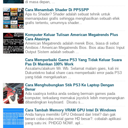
di masa depan, ...
Cara Menambah Shader Di PPSSPP
Apa itu Shader? Shader adalah sebuat tehnik untuk
memanipulasi grafis sehingga menghasilkan sebuah efek
grafis tertentu, umumnya shader...
Komputer Keluar Tulisan American Megatrends Plus
Cara Atasinya
American Megatrends adalah merek Bios, biasa di sebut
Amibios / American Megatrends Bios. Bios atau Basic Input
Output Sistem adalah sebuah ...
Cara Memperbaiki Game PS3 Yang Tidak Keluar Suara
Pas Di Mainkan 100% Work
Assalamu'alaikum Wr. Wb. Selamat malam gaes, kali ini
Dukuntekno bakal share cara memperbaiki error pada PS3
yang tidak mengeluarkan ...
Cara Menghubungkan Stik PS3 Ke Laptop Dengan
Benar
Ada saatnya ketika anda sedang bermain games pada
komputer, terkadang memakai joystick lebih menyenangkan
dibandingkan keyboard. Disatu s...
Cara Tambah Memory VRAM GPU Intel Di Windows
Anda hanya memiliki GPU Onboard dari Intel? dan gak
berani coba-coba instal game HD besar?. cobalah aplikasi
yang satu ini. PHDGD NOW!. apl...