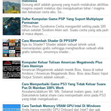
Indonesia
Gunung aktif adalah gunung yang masih melakukan aktifitas
magma seperti meletus dan menguluarkan lahar / magma
dan bebatuan serta abu. Se...
Daftar Kumpulan Game PSP Yang Suport Multiplayer
Permainan
Offline Alien Syndrome Cerita mengambil setting pada 100
tahun setelah Sindrom Alien asli. Suatu cerita yang ada jauh
di masa depan, ...
Cara Menambah Shader Di PPSSPP
Apa itu Shader? Shader adalah sebuat tehnik untuk
memanipulasi grafis sehingga menghasilkan sebuah efek
grafis tertentu, umumnya shader...
Komputer Keluar Tulisan American Megatrends Plus
Cara Atasinya
American Megatrends adalah merek Bios, biasa di sebut
Amibios / American Megatrends Bios. Bios atau Basic Input
Output Sistem adalah sebuah ...
Cara Memperbaiki Game PS3 Yang Tidak Keluar Suara
Pas Di Mainkan 100% Work
Assalamu'alaikum Wr. Wb. Selamat malam gaes, kali ini
Dukuntekno bakal share cara memperbaiki error pada PS3
yang tidak mengeluarkan ...
Cara Tambah Memory VRAM GPU Intel Di Windows
Anda hanya memiliki GPU Onboard dari Intel? dan gak