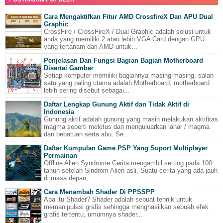
Cara Mengaktifkan Fitur AMD CrossfireX Dan APU Dual
Graphic
CrossFire / CrossFireX / Dual Graphic adalah solusi untuk
anda yang memiliki 2 atau lebih VGA Card dengan GPU
yang tertanam dari AMD untuk...
Penjelasan Dan Fungsi Bagian Bagian Motherboard
Disertai Gambar
Setiap komputer memiliki bagiannya masing-masing, salah
satu yang paling utama adalah Motherboard, motherboard
lebih sering disebut sebagai...
Daftar Lengkap Gunung Aktif dan Tidak Aktif di
Indonesia
Gunung aktif adalah gunung yang masih melakukan aktifitas
magma seperti meletus dan menguluarkan lahar / magma
dan bebatuan serta abu. Se...
Daftar Kumpulan Game PSP Yang Suport Multiplayer
Permainan
Offline Alien Syndrome Cerita mengambil setting pada 100
tahun setelah Sindrom Alien asli. Suatu cerita yang ada jauh
di masa depan, ...
Cara Menambah Shader Di PPSSPP
Apa itu Shader? Shader adalah sebuat tehnik untuk
memanipulasi grafis sehingga menghasilkan sebuah efek
grafis tertentu, umumnya shader...