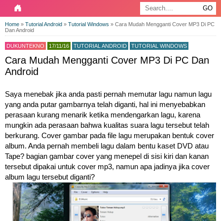
Home
»
Tutorial Android
»
Tutorial Windows
»
Cara Mudah Mengganti Cover MP3 Di PC
Dan Android
DUKUNTEKNO
17/11/16
TUTORIAL ANDROID
TUTORIAL WINDOWS
Cara Mudah Mengganti Cover MP3 Di PC Dan
Android
Saya menebak jika anda pasti pernah memutar lagu namun lagu
yang anda putar gambarnya telah diganti, hal ini menyebabkan
perasaan kurang menarik ketika mendengarkan lagu, karena
mungkin ada perasaan bahwa kualitas suara lagu tersebut telah
berkurang. Cover gambar pada file lagu merupakan bentuk cover
album. Anda pernah membeli lagu dalam bentu kaset DVD atau
Tape? bagian gambar cover yang menepel di sisi kiri dan kanan
tersebut dipakai untuk cover mp3, namun apa jadinya jika cover
album lagu tersebut diganti?