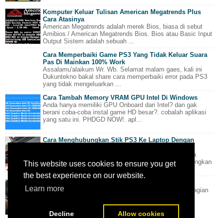
Komputer Keluar Tulisan American Megatrends Plus
Cara Atasinya
American Megatrends adalah merek Bios, biasa di sebut
Amibios / American Megatrends Bios. Bios atau Basic Input
Output Sistem adalah sebuah ...
Cara Memperbaiki Game PS3 Yang Tidak Keluar Suara
Pas Di Mainkan 100% Work
Assalamu'alaikum Wr. Wb. Selamat malam gaes, kali ini
Dukuntekno bakal share cara memperbaiki error pada PS3
yang tidak mengeluarkan ...
Cara Tambah Memory VRAM GPU Intel Di Windows
Anda hanya memiliki GPU Onboard dari Intel? dan gak
berani coba-coba instal game HD besar?. cobalah aplikasi
yang satu ini. PHDGD NOW!. apl...
Cara Menghubungkan Stik PS3 Ke Laptop Dengan
Benar
Ada saatnya ketika anda sedang bermain games pada
komputer, terkadang memakai joystick lebih menyenangkan
This website uses cookies to ensure you get
dibandingkan keyboard. Disatu s...
the best experience on our website.
Cara Menggunakan Stik PS3 Di Android Via OTG
Learn more
Smartphone Android yang notabene terlahir sebagai bagian
dari perangkat mobile kita tahu bahwa jenis perangkat
tersebut mengandalkan inpu...
Decline
Allow cookies