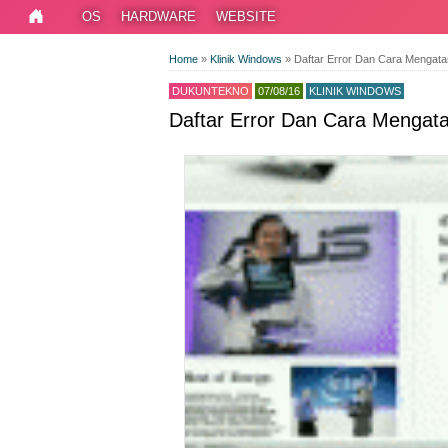
OS
HARDWARE
WEBSITE
Home
»
Klinik Windows
»
Daftar Error Dan Cara Mengat
DUKUNTEKNO
07/08/16
KLINIK WINDOWS
Daftar Error Dan Cara Mengat