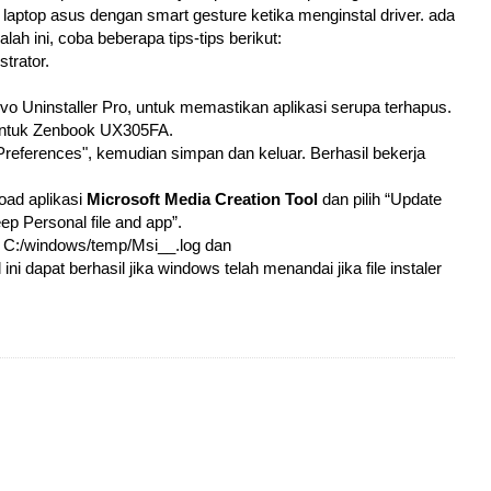
ptop asus dengan smart gesture ketika menginstal driver. ada
h ini, coba beberapa tips-tips berikut:
trator.
 Uninstaller Pro, untuk memastikan aplikasi serupa terhapus.
 untuk Zenbook UX305FA.
Preferences", kemudian simpan dan keluar. Berhasil bekerja
ad aplikasi
Microsoft Media Creation Tool
dan pilih “Update
ep Personal file and app”.
nya C:/windows/temp/Msi__.log dan
i dapat berhasil jika windows telah menandai jika file instaler