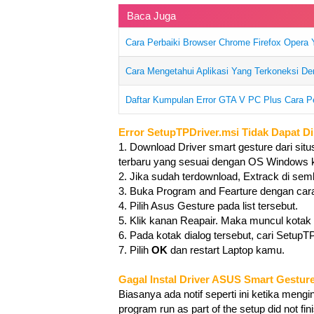
Baca Juga
Cara Perbaiki Browser Chrome Firefox Opera 
Cara Mengetahui Aplikasi Yang Terkoneksi De
Daftar Kumpulan Error GTA V PC Plus Cara P
Error SetupTPDriver.msi Tidak Dapat Di
1. Download Driver smart gesture dari si
terbaru yang sesuai dengan OS Windows
2. Jika sudah terdownload, Extrack di se
3. Buka Program and Fearture dengan car
4. Pilih Asus Gesture pada list tersebut.
5. Klik kanan Reapair. Maka muncul kotak 
6. Pada kotak dialog tersebut, cari SetupT
7. Pilih
OK
dan restart Laptop kamu.
Gagal Instal Driver ASUS Smart Gestur
Biasanya ada notif seperti ini ketika mengi
program run as part of the setup did not fi