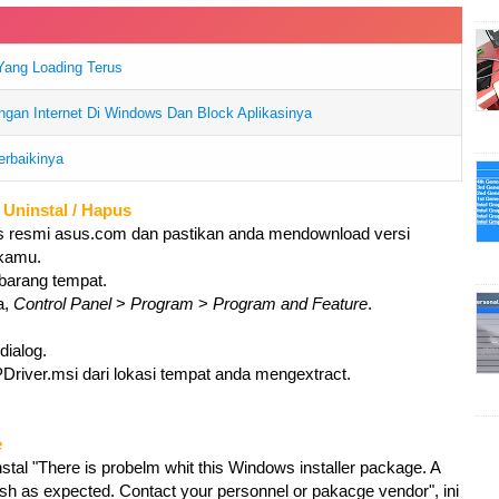
Yang Loading Terus
ngan Internet Di Windows Dan Block Aplikasinya
erbaikinya
 Uninstal / Hapus
tus resmi asus.com dan pastikan anda mendownload versi
 kamu.
mbarang tempat.
a,
Control Panel
>
Program
>
Program and Feature
.
dialog.
PDriver.msi dari lokasi tempat anda mengextract.
e
nstal "There is probelm whit this Windows installer package. A
nish as expected. Contact your personnel or pakacge vendor", ini