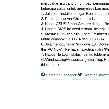
merupakan isu yang umum bagi pengguna la
beberapa solusi untuk menyelesaikan masala
1. Jalankan installer dengan Run as adminis
2. Perbaharui driver Chipset Intel .
3. Hapus ASUS Smart Gesture dengan Revo
4. Update BIOS ke versi terbaru. bekerja
5. Masuk BIOS dan pilih "Load Optimized 
untuk Zenbook UX305FA dan UX305UA.
6. Jika menggunakan Windows 10. Downlo
this PC Now”. Perhatian, pastikan pilih “Ke
7. Hapus file Log instalasi, beriku folder
C:/Windows/log/Asussmartgesture.log. Hal in
tidak cocok.
Share on Facebook
Tweet on Twitter