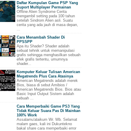
Daftar Kumpulan Game PSP Yang
Suport Multiplayer Permainan
Offline Alien Syndrome Cerita
mengambil setting pada 100 tahun
setelah Sindrom Alien asli. Suatu
cerita yang ada jauh di masa depan,
...
Cara Menambah Shader Di
PPSSPP
Apa itu Shader? Shader adalah
sebuat tehnik untuk memanipulasi
grafis sehingga menghasilkan sebuah
efek grafis tertentu, umumnya
shader...
Komputer Keluar Tulisan American
Megatrends Plus Cara Atasinya
American Megatrends adalah merek
Bios, biasa di sebut Amibios /
American Megatrends Bios. Bios atau
Basic Input Output Sistem adalah
sebuah ...
Cara Memperbaiki Game PS3 Yang
Tidak Keluar Suara Pas Di Mainkan
100% Work
Assalamu'alaikum Wr. Wb. Selamat
malam gaes, kali ini Dukuntekno
bakal share cara memperbaiki error