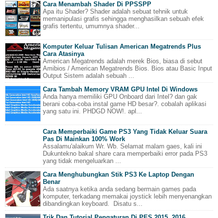
Cara Menambah Shader Di PPSSPP
Apa itu Shader? Shader adalah sebuat tehnik untuk
memanipulasi grafis sehingga menghasilkan sebuah efek
grafis tertentu, umumnya shader...
Komputer Keluar Tulisan American Megatrends Plus
Cara Atasinya
American Megatrends adalah merek Bios, biasa di sebut
Amibios / American Megatrends Bios. Bios atau Basic Input
Output Sistem adalah sebuah ...
Cara Tambah Memory VRAM GPU Intel Di Windows
Anda hanya memiliki GPU Onboard dari Intel? dan gak
berani coba-coba instal game HD besar?. cobalah aplikasi
yang satu ini. PHDGD NOW!. apl...
Cara Memperbaiki Game PS3 Yang Tidak Keluar Suara
Pas Di Mainkan 100% Work
Assalamu'alaikum Wr. Wb. Selamat malam gaes, kali ini
Dukuntekno bakal share cara memperbaiki error pada PS3
yang tidak mengeluarkan ...
Cara Menghubungkan Stik PS3 Ke Laptop Dengan
Benar
Ada saatnya ketika anda sedang bermain games pada
komputer, terkadang memakai joystick lebih menyenangkan
dibandingkan keyboard. Disatu s...
Trik Dan Tutorial Pengaturan Di PES 2015, 2016