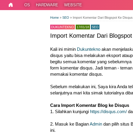
OS
HARDWARE
WEBSITE
Home
»
SEO
»
Import Komentar Dari Blogspot Ke Disqu
DUKUNTEKNO
17/01/18
SEO
Import Komentar Dari Blogspo
Kali ini mimin
Dukuntekno
akan menjelaska
disqus yaitu bisa melakukan eksport atau
begitu semua komentar yang sebelumnya 
form komentar disqus. Jadi teman - teman
memakai komentar disqus.
Sebelum melakukan ini, Saya kira Anda te
selanjutnya mari kita simak tutorialnya diba
Cara Import Komentar Blog ke Disqus
1. Silahkan kunjungi
https://disqus.com/
dan
2. Masuk ke Bagian
Admin
dan pilih situs
ini.