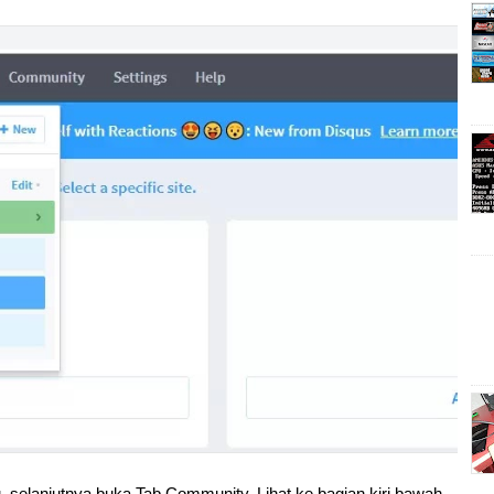
, selanjutnya buka Tab Community, Lihat ke bagian kiri bawah