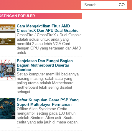
OSTINGAN POPULER
Cara Mengaktifkan Fitur AMD
CrossfireX Dan APU Dual Graphic
CrossFire / CrossFireX / Dual Graphic
adalah solusi untuk anda yang
memiliki 2 atau lebih VGA Card
dengan GPU yang tertanam dari AMD
untuk...
Penjelasan Dan Fungsi Bagian
Bagian Motherboard Disertai
Gambar
Setiap komputer memiliki bagiannya
masing-masing, salah satu yang
paling utama adalah Motherboard,
motherboard lebih sering disebut
sebagai...
Daftar Kumpulan Game PSP Yang
Suport Multiplayer Permainan
Offline Alien Syndrome Cerita
mengambil setting pada 100 tahun
setelah Sindrom Alien asli. Suatu
cerita yang ada jauh di masa depan,
...