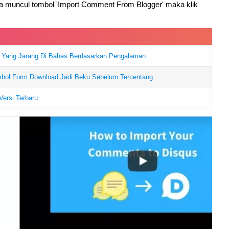
 muncul tombol 'Import Comment From Blogger' maka klik
n Yang Jarang Di Bahas Berdasarkan Pengalaman
ol Form Download Jadi Beku Sebelum Tercentang
Versi Terbaru