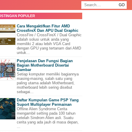
OSTINGAN POPULER
Cara Mengaktifkan Fitur AMD
CrossfireX Dan APU Dual Graphic
CrossFire / CrossFireX / Dual Graphic
adalah solusi untuk anda yang
memiliki 2 atau lebih VGA Card
dengan GPU yang tertanam dari AMD
untuk...
Penjelasan Dan Fungsi Bagian
Bagian Motherboard Disertai
Gambar
Setiap komputer memiliki bagiannya
masing-masing, salah satu yang
paling utama adalah Motherboard,
motherboard lebih sering disebut
sebagai...
Daftar Kumpulan Game PSP Yang
Suport Multiplayer Permainan
Offline Alien Syndrome Cerita
mengambil setting pada 100 tahun
setelah Sindrom Alien asli. Suatu
cerita yang ada jauh di masa depan,
...