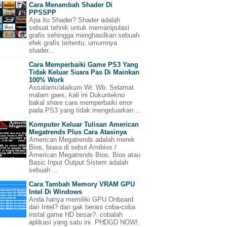
Cara Menambah Shader Di
PPSSPP
Apa itu Shader? Shader adalah
sebuat tehnik untuk memanipulasi
grafis sehingga menghasilkan sebuah
efek grafis tertentu, umumnya
shader...
Cara Memperbaiki Game PS3 Yang
Tidak Keluar Suara Pas Di Mainkan
100% Work
Assalamu'alaikum Wr. Wb. Selamat
malam gaes, kali ini Dukuntekno
bakal share cara memperbaiki error
pada PS3 yang tidak mengeluarkan ...
Komputer Keluar Tulisan American
Megatrends Plus Cara Atasinya
American Megatrends adalah merek
Bios, biasa di sebut Amibios /
American Megatrends Bios. Bios atau
Basic Input Output Sistem adalah
sebuah ...
Cara Tambah Memory VRAM GPU
Intel Di Windows
Anda hanya memiliki GPU Onboard
dari Intel? dan gak berani coba-coba
instal game HD besar?. cobalah
aplikasi yang satu ini. PHDGD NOW!.