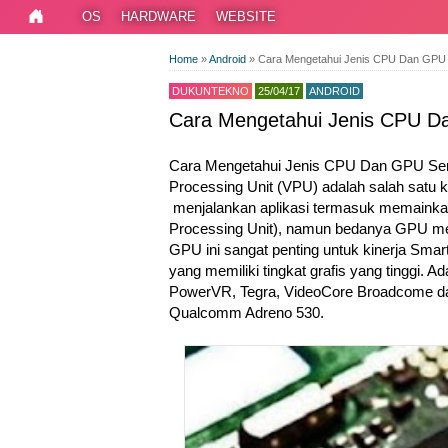
OS
HARDWARE
WEBSITE
Home
»
Android
»
Cara Mengetahui Jenis CPU Dan GPU
DUKUNTEKNO
25/04/17
ANDROID
Cara Mengetahui Jenis CPU D
Cara Mengetahui Jenis CPU Dan GPU Semu
Processing Unit (VPU) adalah salah satu 
menjalankan aplikasi termasuk memaink
Processing Unit), namun bedanya GPU memi
GPU ini sangat penting untuk kinerja Sma
yang memiliki tingkat grafis yang tinggi. 
PowerVR, Tegra, VideoCore Broadcome dan 
Qualcomm Adreno 530.