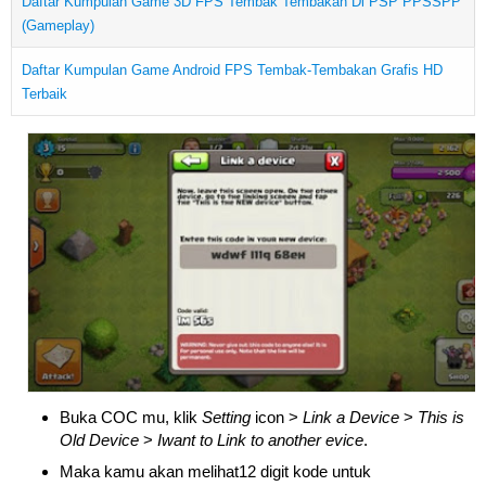
Daftar Kumpulan Game 3D FPS Tembak Tembakan Di PSP PPSSPP
(Gameplay)
Daftar Kumpulan Game Android FPS Tembak-Tembakan Grafis HD
Terbaik
Buka COC mu, klik
Setting
icon >
Link a Device
>
This is
Old Device
>
Iwant to Link to another evice
.
Maka kamu akan melihat12 digit kode untuk