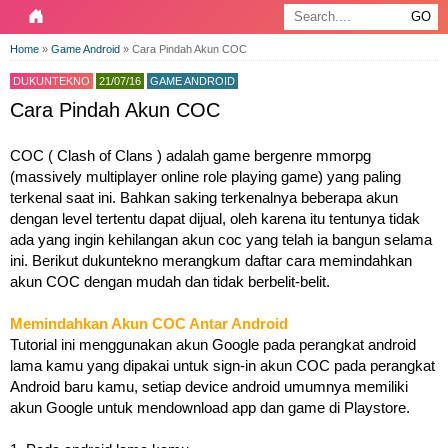
Home
»
Game Android
»
Cara Pindah Akun COC
DUKUNTEKNO
21/07/16
GAME ANDROID
Cara Pindah Akun COC
COC ( Clash of Clans ) adalah game bergenre mmorpg
(massively multiplayer online role playing game) yang paling
terkenal saat ini. Bahkan saking terkenalnya beberapa akun
dengan level tertentu dapat dijual, oleh karena itu tentunya tidak
ada yang ingin kehilangan akun coc yang telah ia bangun selama
ini. Berikut dukuntekno merangkum daftar cara memindahkan
akun COC dengan mudah dan tidak berbelit-belit.
Memindahkan Akun COC Antar Android
Tutorial ini menggunakan akun Google pada perangkat android
lama kamu yang dipakai untuk sign-in akun COC pada perangkat
Android baru kamu, setiap device android umumnya memiliki
akun Google untuk mendownload app dan game di Playstore.