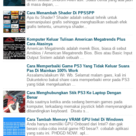
di masa depan, ...
Cara Menambah Shader Di PPSSPP
Apa itu Shader? Shader adalah sebuat tehnik untuk
memanipulasi grafis sehingga menghasilkan sebuah efek
grafis tertentu, umumnya shader...
Komputer Keluar Tulisan American Megatrends Plus
Cara Atasinya
American Megatrends adalah merek Bios, biasa di sebut
Amibios / American Megatrends Bios. Bios atau Basic Input
Output Sistem adalah sebuah ...
Cara Memperbaiki Game PS3 Yang Tidak Keluar Suara
Pas Di Mainkan 100% Work
Assalamu'alaikum Wr. Wb. Selamat malam gaes, kali ini
Dukuntekno bakal share cara memperbaiki error pada PS3
yang tidak mengeluarkan ...
Cara Menghubungkan Stik PS3 Ke Laptop Dengan
Benar
Ada saatnya ketika anda sedang bermain games pada
komputer, terkadang memakai joystick lebih menyenangkan
dibandingkan keyboard. Disatu s...
Cara Tambah Memory VRAM GPU Intel Di Windows
Anda hanya memiliki GPU Onboard dari Intel? dan gak
berani coba-coba instal game HD besar?. cobalah aplikasi
yang satu ini. PHDGD NOW!. apl...