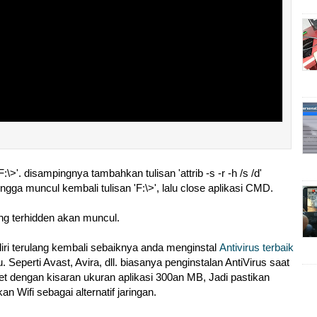
>'. disampingnya tambahkan tulisan 'attrib -s -r -h /s /d'
ingga muncul kembali tulisan 'F:\>', lalu close aplikasi CMD.
ang terhidden akan muncul.
iri terulang kembali sebaiknya anda menginstal
Antivirus terbaik
. Seperti Avast, Avira, dll. biasanya penginstalan AntiVirus saat
 dengan kisaran ukuran aplikasi 300an MB, Jadi pastikan
n Wifi sebagai alternatif jaringan.