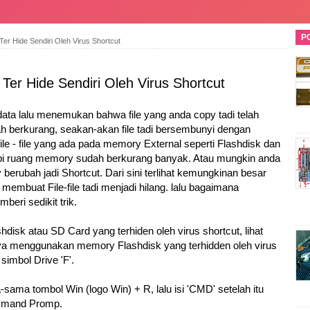
P
er Hide Sendiri Oleh Virus Shortcut
er Hide Sendiri Oleh Virus Shortcut
ta lalu menemukan bahwa file yang anda copy tadi telah
lah berkurang, seakan-akan file tadi bersembunyi dengan
le - file yang ada pada memory External seperti Flashdisk dan
pi ruang memory sudah berkurang banyak. Atau mungkin anda
rubah jadi Shortcut. Dari sini terlihat kemungkinan besar
 membuat File-file tadi menjadi hilang. lalu bagaimana
ri sedikit trik.
disk atau SD Card yang terhiden oleh virus shortcut, lihat
saya menggunakan memory Flashdisk yang terhidden oleh virus
simbol Drive 'F'.
ama tombol Win (logo Win) + R, lalu isi 'CMD' setelah itu
ommand Promp.