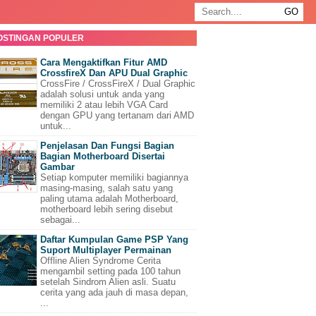
OSTINGAN POPULER
Cara Mengaktifkan Fitur AMD
CrossfireX Dan APU Dual Graphic
CrossFire / CrossFireX / Dual Graphic
adalah solusi untuk anda yang
memiliki 2 atau lebih VGA Card
dengan GPU yang tertanam dari AMD
untuk...
Penjelasan Dan Fungsi Bagian
Bagian Motherboard Disertai
Gambar
Setiap komputer memiliki bagiannya
masing-masing, salah satu yang
paling utama adalah Motherboard,
motherboard lebih sering disebut
sebagai...
Daftar Kumpulan Game PSP Yang
Suport Multiplayer Permainan
Offline Alien Syndrome Cerita
mengambil setting pada 100 tahun
setelah Sindrom Alien asli. Suatu
cerita yang ada jauh di masa depan,
...