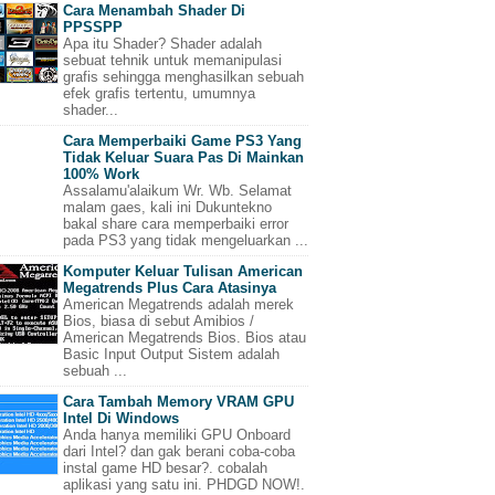
Cara Menambah Shader Di
PPSSPP
Apa itu Shader? Shader adalah
sebuat tehnik untuk memanipulasi
grafis sehingga menghasilkan sebuah
efek grafis tertentu, umumnya
shader...
Cara Memperbaiki Game PS3 Yang
Tidak Keluar Suara Pas Di Mainkan
100% Work
Assalamu'alaikum Wr. Wb. Selamat
malam gaes, kali ini Dukuntekno
bakal share cara memperbaiki error
pada PS3 yang tidak mengeluarkan ...
Komputer Keluar Tulisan American
Megatrends Plus Cara Atasinya
American Megatrends adalah merek
Bios, biasa di sebut Amibios /
American Megatrends Bios. Bios atau
Basic Input Output Sistem adalah
sebuah ...
Cara Tambah Memory VRAM GPU
Intel Di Windows
Anda hanya memiliki GPU Onboard
dari Intel? dan gak berani coba-coba
instal game HD besar?. cobalah
aplikasi yang satu ini. PHDGD NOW!.