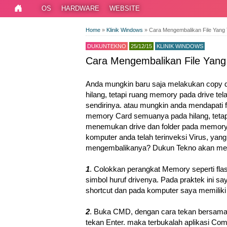
OS
HARDWARE
WEBSITE
Home
»
Klinik Windows
»
Cara Mengembalikan File Yang T
DUKUNTEKNO
25/12/15
KLINIK WINDOWS
Cara Mengembalikan File Yang T
Anda mungkin baru saja melakukan copy da
hilang, tetapi ruang memory pada drive te
sendirinya. atau mungkin anda mendapati fi
memory Card semuanya pada hilang, teta
menemukan drive dan folder pada memory be
komputer anda telah terinveksi Virus, yang
mengembalikanya? Dukun Tekno akan membe
1
. Colokkan perangkat Memory seperti flash
simbol huruf drivenya. Pada praktek ini 
shortcut dan pada komputer saya memiliki 
2
. Buka CMD, dengan cara tekan bersama-s
tekan Enter. maka terbukalah aplikasi C