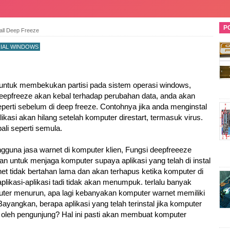
P
all Deep Freeze
IAL WINDOWS
 untuk membekukan partisi pada sistem operasi windows,
epfreeze akan kebal terhadap perubahan data, anda akan
rti sebelum di deep freeze. Contohnya jika anda menginstal
likasi akan hilang setelah komputer direstart, termasuk virus.
li seperti semula.
ngguna jasa warnet di komputer klien, Fungsi deepfreeeze
an untuk menjaga komputer supaya aplikasi yang telah di instal
et tidak bertahan lama dan akan terhapus ketika komputer di
aplikasi-aplikasi tadi tidak akan menumpuk. terlalu banyak
uter menurun, apa lagi kebanyakan komputer warnet memiliki
ayangkan, berapa aplikasi yang telah terinstal jika komputer
asi oleh pengunjung? Hal ini pasti akan membuat komputer