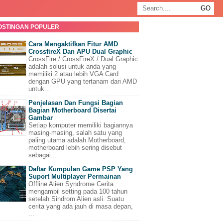
OSTINGAN POPULER
Cara Mengaktifkan Fitur AMD
CrossfireX Dan APU Dual Graphic
CrossFire / CrossFireX / Dual Graphic
adalah solusi untuk anda yang
memiliki 2 atau lebih VGA Card
dengan GPU yang tertanam dari AMD
untuk...
Penjelasan Dan Fungsi Bagian
Bagian Motherboard Disertai
Gambar
Setiap komputer memiliki bagiannya
masing-masing, salah satu yang
paling utama adalah Motherboard,
motherboard lebih sering disebut
sebagai...
Daftar Kumpulan Game PSP Yang
Suport Multiplayer Permainan
Offline Alien Syndrome Cerita
mengambil setting pada 100 tahun
setelah Sindrom Alien asli. Suatu
cerita yang ada jauh di masa depan,
...