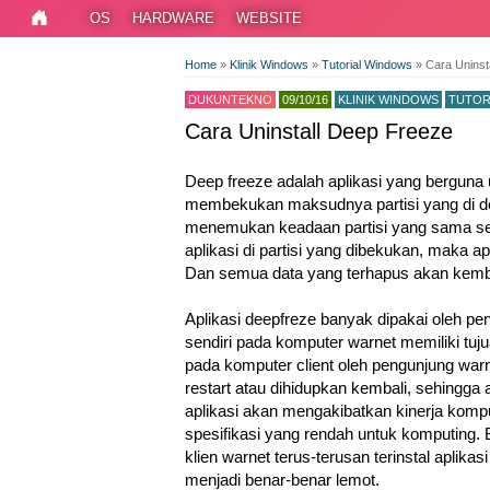
OS
HARDWARE
WEBSITE
Home
»
Klinik Windows
»
Tutorial Windows
»
Cara Uninst
DUKUNTEKNO
09/10/16
KLINIK WINDOWS
TUTOR
Cara Uninstall Deep Freeze
Deep freeze adalah aplikasi yang berguna
membekukan maksudnya partisi yang di de
menemukan keadaan partisi yang sama sepe
aplikasi di partisi yang dibekukan, maka ap
Dan semua data yang terhapus akan kemba
Aplikasi deepfreze banyak dipakai oleh pe
sendiri pada komputer warnet memiliki tuju
pada komputer client oleh pengunjung warn
restart atau dihidupkan kembali, sehingga 
aplikasi akan mengakibatkan kinerja komp
spesifikasi yang rendah untuk komputing. B
klien warnet terus-terusan terinstal aplik
menjadi benar-benar lemot.