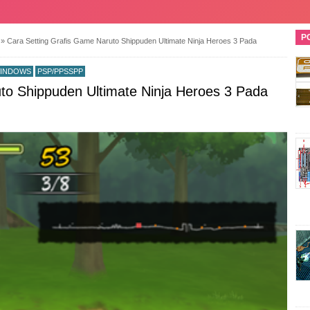
P
P
»
Cara Setting Grafis Game Naruto Shippuden Ultimate Ninja Heroes 3 Pada
INDOWS
PSP/PPSSPP
to Shippuden Ultimate Ninja Heroes 3 Pada