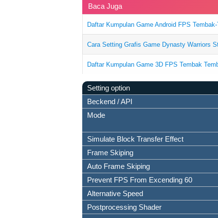
Baca Juga
Daftar Kumpulan Game Android FPS Tembak-
Cara Setting Grafis Game Dynasty Warriors 
Daftar Kumpulan Game 3D FPS Tembak Tem
Setting option
Beckend / API
Mode
Simulate Block Transfer Effect
Frame Skiping
Auto Frame Skiping
Prevent FPS From Excending 60
Alternative Speed
Postprocessing Shader