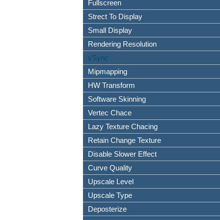
Fullscreen
Strect To Display
Small Display
Rendering Resolution
vSync
Mipmapping
HW Transform
Software Skinning
Vertec Chace
Lazy Texture Chacing
Retain Change Texture
Disable Slower Effect
Curve Quality
Upscale Level
Upscale Type
Deposterize