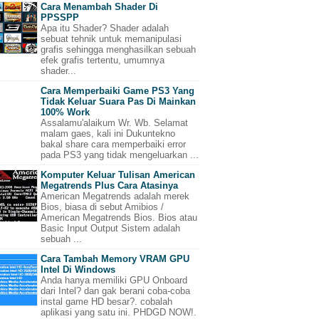
Cara Menambah Shader Di
PPSSPP
Apa itu Shader? Shader adalah
sebuat tehnik untuk memanipulasi
grafis sehingga menghasilkan sebuah
efek grafis tertentu, umumnya
shader...
Cara Memperbaiki Game PS3 Yang
Tidak Keluar Suara Pas Di Mainkan
100% Work
Assalamu'alaikum Wr. Wb. Selamat
malam gaes, kali ini Dukuntekno
bakal share cara memperbaiki error
pada PS3 yang tidak mengeluarkan ...
Komputer Keluar Tulisan American
Megatrends Plus Cara Atasinya
American Megatrends adalah merek
Bios, biasa di sebut Amibios /
American Megatrends Bios. Bios atau
Basic Input Output Sistem adalah
sebuah ...
Cara Tambah Memory VRAM GPU
Intel Di Windows
Anda hanya memiliki GPU Onboard
dari Intel? dan gak berani coba-coba
instal game HD besar?. cobalah
aplikasi yang satu ini. PHDGD NOW!.