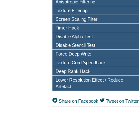
Anisotropic Filtering
Texture Filtering
Screen Scaling Filter
Timer Hack
Disable Alpha Test
Disable Stencil Test
Force Deep Write
Texture Cord Speedhack
Deep Rank Hack
Lower Resolution Effect / Reduce
Artefact
Share on Facebook
Tweet on Twitter