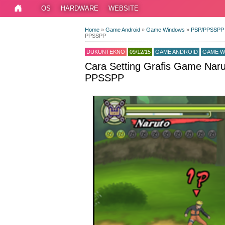
OS
HARDWARE
WEBSITE
Home
»
Game Android
»
Game Windows
»
PSP/PPSSP
PPSSPP
DUKUNTEKNO
09/12/15
GAME ANDROID
GAME W
Cara Setting Grafis Game Naru
PPSSPP