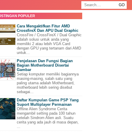
OSTINGAN POPULER
Cara Mengaktifkan Fitur AMD
CrossfireX Dan APU Dual Graphic
CrossFire / CrossFireX / Dual Graphic
adalah solusi untuk anda yang
memiliki 2 atau lebih VGA Card
dengan GPU yang tertanam dari AMD
untuk...
Penjelasan Dan Fungsi Bagian
Bagian Motherboard Disertai
Gambar
Setiap komputer memiliki bagiannya
masing-masing, salah satu yang
paling utama adalah Motherboard,
motherboard lebih sering disebut
sebagai...
Daftar Kumpulan Game PSP Yang
Suport Multiplayer Permainan
Offline Alien Syndrome Cerita
mengambil setting pada 100 tahun
setelah Sindrom Alien asli. Suatu
cerita yang ada jauh di masa depan,
...