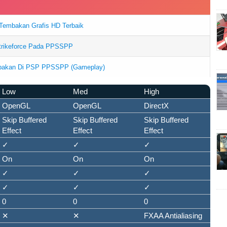
Tembakan Grafis HD Terbaik
Strikeforce Pada PPSSPP
bakan Di PSP PPSSPP (Gameplay)
Low
Med
High
OpenGL
OpenGL
DirectX
Skip Buffered
Skip Buffered
Skip Buffered
Effect
Effect
Effect
✓
✓
✓
On
On
On
✓
✓
✓
✓
✓
✓
0
0
0
✕
✕
FXAA Antialiasing