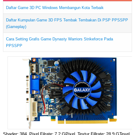
Daftar Game 3D PC Windows Membangun Kota Terbaik
Daftar Kumpulan Game 3D FPS Tembak Tembakan Di PSP PPSSPP
(Gameplay)
Cara Setting Grafis Game Dynasty Warriors Strikeforce Pada
PPSSPP
Shader: 384, Pixel Filrate: 7.2 GPixel, Textur Fillrate: 28.9 GTexel,