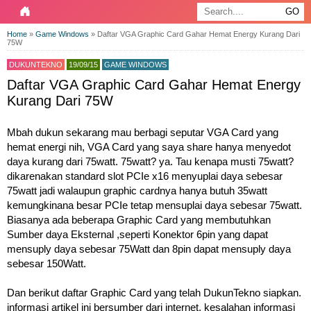
Home
»
Game Windows
»
Daftar VGA Graphic Card Gahar Hemat Energy Kurang Dari
75W
DUKUNTEKNO
19/09/15
GAME WINDOWS
Daftar VGA Graphic Card Gahar Hemat Energy
Kurang Dari 75W
Mbah dukun sekarang mau berbagi seputar VGA Card yang
hemat energi nih, VGA Card yang saya share hanya menyedot
daya kurang dari 75watt. 75watt? ya. Tau kenapa musti 75watt?
dikarenakan standard slot PCIe x16 menyuplai daya sebesar
75watt jadi walaupun graphic cardnya hanya butuh 35watt
kemungkinana besar PCIe tetap mensuplai daya sebesar 75watt.
Biasanya ada beberapa Graphic Card yang membutuhkan
Sumber daya Eksternal ,seperti Konektor 6pin yang dapat
mensuply daya sebesar 75Watt dan 8pin dapat mensuply daya
sebesar 150Watt.
Dan berikut daftar Graphic Card yang telah DukunTekno siapkan.
informasi artikel ini bersumber dari internet, kesalahan informasi