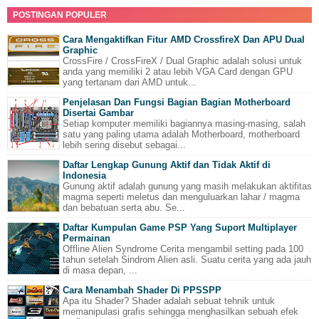
POSTINGAN POPULER
Cara Mengaktifkan Fitur AMD CrossfireX Dan APU Dual
Graphic
CrossFire / CrossFireX / Dual Graphic adalah solusi untuk
anda yang memiliki 2 atau lebih VGA Card dengan GPU
yang tertanam dari AMD untuk...
Penjelasan Dan Fungsi Bagian Bagian Motherboard
Disertai Gambar
Setiap komputer memiliki bagiannya masing-masing, salah
satu yang paling utama adalah Motherboard, motherboard
lebih sering disebut sebagai...
Daftar Lengkap Gunung Aktif dan Tidak Aktif di
Indonesia
Gunung aktif adalah gunung yang masih melakukan aktifitas
magma seperti meletus dan menguluarkan lahar / magma
dan bebatuan serta abu. Se...
Daftar Kumpulan Game PSP Yang Suport Multiplayer
Permainan
Offline Alien Syndrome Cerita mengambil setting pada 100
tahun setelah Sindrom Alien asli. Suatu cerita yang ada jauh
di masa depan, ...
Cara Menambah Shader Di PPSSPP
Apa itu Shader? Shader adalah sebuat tehnik untuk
memanipulasi grafis sehingga menghasilkan sebuah efek