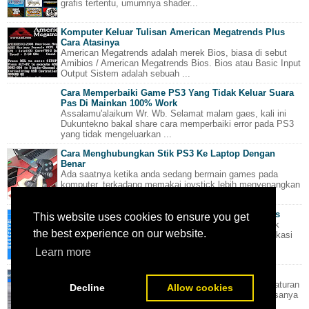
grafis tertentu, umumnya shader...
Komputer Keluar Tulisan American Megatrends Plus
Cara Atasinya
American Megatrends adalah merek Bios, biasa di sebut
Amibios / American Megatrends Bios. Bios atau Basic Input
Output Sistem adalah sebuah ...
Cara Memperbaiki Game PS3 Yang Tidak Keluar Suara
Pas Di Mainkan 100% Work
Assalamu'alaikum Wr. Wb. Selamat malam gaes, kali ini
Dukuntekno bakal share cara memperbaiki error pada PS3
yang tidak mengeluarkan ...
Cara Menghubungkan Stik PS3 Ke Laptop Dengan
Benar
Ada saatnya ketika anda sedang bermain games pada
komputer, terkadang memakai joystick lebih menyenangkan
dibandingkan keyboard. Disatu s...
Cara Tambah Memory VRAM GPU Intel Di Windows
This website uses cookies to ensure you get
Anda hanya memiliki GPU Onboard dari Intel? dan gak
the best experience on our website.
berani coba-coba instal game HD besar?. cobalah aplikasi
yang satu ini. PHDGD NOW!. apl...
Learn more
Trik Dan Tutorial Pengaturan Di PES 2015, 2016
Kali ini saya akan memberi tips cara melakukan pengaturan
Decline
Allow cookies
untuk game Pro Evolution Soccer 2015 dan 2016. biasanya
untuk awal-awal permainan ...