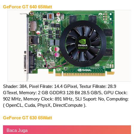
GeForce GT 640 65Watt
Shader: 384, Pixel Filrate: 14.4 GPixel, Textur Fillrate: 28.9
GTexel, Memory: 2 GB GDDR3 128 Bit 28.5 GB/S, GPU Clock:
902 MHz, Memory Clock: 891 MHz, SLI Suport: No, Computing:
( OpenCL, Cuda, PhysX, DirectCompute ).
GeForce GT 630 65Watt
Baca Juga